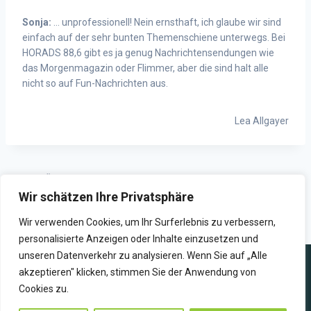
Sonja:
… unprofessionell! Nein ernsthaft, ich glaube wir sind
einfach auf der sehr bunten Themenschiene unterwegs. Bei
HORADS 88,6 gibt es ja genug Nachrichtensendungen wie
das Morgenmagazin oder Flimmer, aber die sind halt alle
nicht so auf Fun-Nachrichten aus.
Lea Allgayer
ZURÜCK
WEITER
Wir schätzen Ihre Privatsphäre
„Die besten Ideen entstehen
„Erfahrung sammelt man,
im gemeinsamen Austausch“
indem man Fehler macht“
Wir verwenden Cookies, um Ihr Surferlebnis zu verbessern,
personalisierte Anzeigen oder Inhalte einzusetzen und
unseren Datenverkehr zu analysieren. Wenn Sie auf „Alle
akzeptieren" klicken, stimmen Sie der Anwendung von
Cookies zu.
WIR SENDEN ZUKUNFT