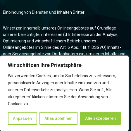
Einbindung von Diensten und Inhalten Dritter
Wir setzen innerhalb unseres Onlineangebotes auf Grundlage
unserer berechtigten Interessen (d.h. Interesse an der Analyse,
Optimierung und wirtschaftlichem Betrieb unseres
Onlineangebotes im Sinne des Art. 6 Abs. 1 lit. f. DSGVO) Inhalts-
oder Serviceangebote von Drittanbietern ein, um deren Inhalte und
Services, wie z.B. Videos oder Schriftarten einzubinden
Wir schätzen Ihre Privatsphäre
(nachfolgend einheitlich bezeichnet als “Inhalte”).
Wir verwenden Cookies, um Ihr Surferlebnis zu verbessern,
Dies setzt immer voraus, dass die Drittanbieter dieser Inhalte, die IP-
personalisierte Anzeigen oder Inhalte einzusetzen und
Adresse der Nutzer wahrnehmen, da sie ohne die IP-Adresse die
unseren Datenverkehr zu analysieren. Wenn Sie auf „Alle
Inhalte nicht an deren Browser senden könnten. Die IP-Adresse ist
akzeptieren" klicken, stimmen Sie der Anwendung von
damit für die Darstellung dieser Inhalte erforderlich. Wir bemühen
Cookies zu.
uns nur solche Inhalte zu verwenden, deren jeweilige Anbieter die
IP-Adresse lediglich zur Auslieferung der Inhalte verwenden.
Anpassen
Alles ablehnen
Alle akzeptieren
Drittanbieter können ferner so genannte Pixel-Tags (unsichtbare
Grafiken, auch als „Web Beacons“ bezeichnet) für statistische oder