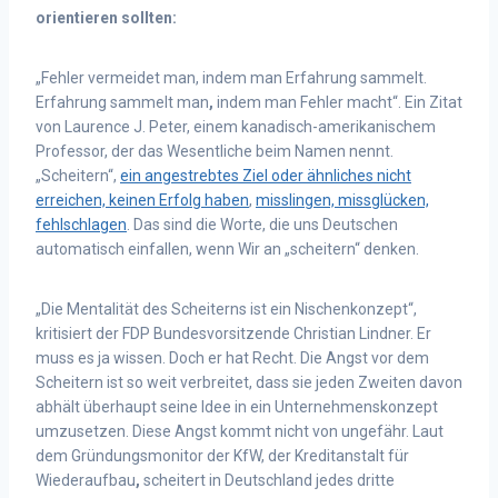
orientieren sollten:
„Fehler vermeidet man, indem man Erfahrung sammelt.
Erfahrung sammelt man
,
indem man Fehler macht“. Ein Zitat
von Laurence J. Peter, einem kanadisch-amerikanischem
Professor, der das Wesentliche beim Namen nennt.
„Scheitern“,
ein angestrebtes Ziel oder ähnliches nicht
erreichen, keinen Erfolg haben
,
misslingen, missglücken,
fehlschlagen
. Das sind die Worte, die uns Deutschen
automatisch einfallen, wenn Wir an „scheitern“ denken.
„Die Mentalität des Scheiterns ist ein Nischenkonzept“,
kritisiert der FDP Bundesvorsitzende Christian Lindner. Er
muss es ja wissen. Doch er hat Recht. Die Angst vor dem
Scheitern ist so weit verbreitet, dass sie jeden Zweiten davon
abhält überhaupt seine Idee in ein Unternehmenskonzept
umzusetzen. Diese Angst kommt nicht von ungefähr. Laut
dem Gründungsmonitor der KfW, der Kreditanstalt für
Wiederaufbau
,
scheitert in Deutschland jedes dritte