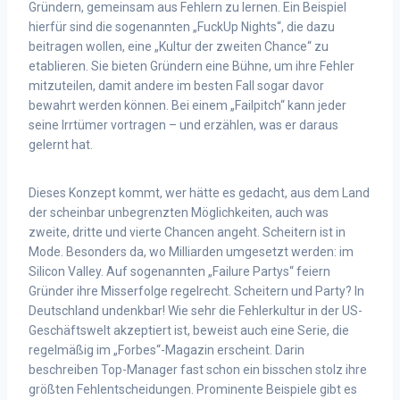
Gründern, gemeinsam aus Fehlern zu lernen. Ein Beispiel
hierfür sind die sogenannten „FuckUp Nights“, die dazu
beitragen wollen, eine „Kultur der zweiten Chance“ zu
etablieren. Sie bieten Gründern eine Bühne, um ihre Fehler
mitzuteilen, damit andere im besten Fall sogar davor
bewahrt werden können. Bei einem „Failpitch“ kann jeder
seine Irrtümer vortragen – und erzählen, was er daraus
gelernt hat.
Dieses Konzept kommt, wer hätte es gedacht, aus dem Land
der scheinbar unbegrenzten Möglichkeiten, auch was
zweite, dritte und vierte Chancen angeht. Scheitern ist in
Mode. Besonders da, wo Milliarden umgesetzt werden: im
Silicon Valley. Auf sogenannten „Failure Partys“ feiern
Gründer ihre Misserfolge regelrecht. Scheitern und Party? In
Deutschland undenkbar! Wie sehr die Fehlerkultur in der US-
Geschäftswelt akzeptiert ist, beweist auch eine Serie, die
regelmäßig im „Forbes“-Magazin erscheint. Darin
beschreiben Top-Manager fast schon ein bisschen stolz ihre
größten Fehlentscheidungen. Prominente Beispiele gibt es