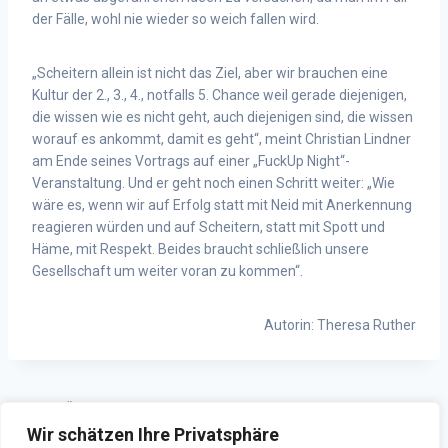
der Fälle, wohl nie wieder so weich fallen wird.
„Scheitern allein ist nicht das Ziel, aber wir brauchen eine
Kultur der 2., 3., 4., notfalls 5. Chance weil gerade diejenigen,
die wissen wie es nicht geht, auch diejenigen sind, die wissen
worauf es ankommt, damit es geht“, meint Christian Lindner
am Ende seines Vortrags auf einer „FuckUp Night“-
Veranstaltung. Und er geht noch einen Schritt weiter: „Wie
wäre es, wenn wir auf Erfolg statt mit Neid mit Anerkennung
reagieren würden und auf Scheitern, statt mit Spott und
Häme, mit Respekt. Beides braucht schließlich unsere
Gesellschaft um weiter voran zu kommen“.
Autorin: Theresa Ruther
ZURÜCK
WEITER
Wir schätzen Ihre Privatsphäre
„Qualität? – Die haben wir
Neu dabei: Greening HORADS