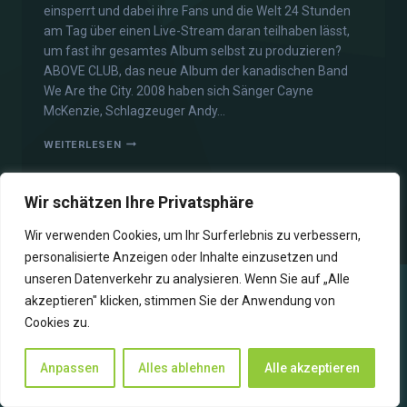
einsperrt und dabei ihre Fans und die Welt 24 Stunden
am Tag über einen Live-Stream daran teilhaben lässt,
um fast ihr gesamtes Album selbst zu produzieren?
ABOVE CLUB, das neue Album der kanadischen Band
We Are the City. 2008 haben sich Sänger Cayne
McKenzie, Schlagzeuger Andy…
WEITERLESEN
Wir schätzen Ihre Privatsphäre
Wir verwenden Cookies, um Ihr Surferlebnis zu verbessern,
personalisierte Anzeigen oder Inhalte einzusetzen und
unseren Datenverkehr zu analysieren. Wenn Sie auf „Alle
akzeptieren" klicken, stimmen Sie der Anwendung von
Cookies zu.
WIR SENDEN ZUKUNFT
Anpassen
Alles ablehnen
Alle akzeptieren