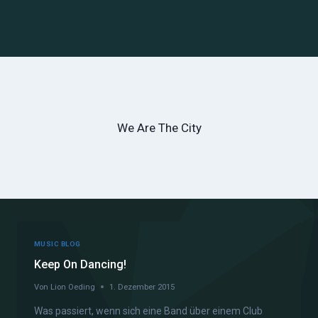
We Are The City
MUSIC BLOG
Keep On Dancing!
Von
Lion Oeding
1. Dezember 2015
Was passiert, wenn sich eine Band über einem Club