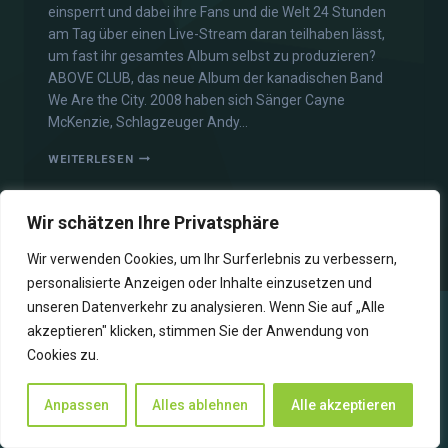
einsperrt und dabei ihre Fans und die Welt 24 Stunden
am Tag über einen Live-Stream daran teilhaben lässt,
um fast ihr gesamtes Album selbst zu produzieren?
ABOVE CLUB, das neue Album der kanadischen Band
We Are the City. 2008 haben sich Sänger Cayne
McKenzie, Schlagzeuger Andy…
WEITERLESEN
Wir schätzen Ihre Privatsphäre
Wir verwenden Cookies, um Ihr Surferlebnis zu verbessern,
personalisierte Anzeigen oder Inhalte einzusetzen und
unseren Datenverkehr zu analysieren. Wenn Sie auf „Alle
akzeptieren" klicken, stimmen Sie der Anwendung von
Cookies zu.
WIR SENDEN ZUKUNFT
Anpassen
Alles ablehnen
Alle akzeptieren