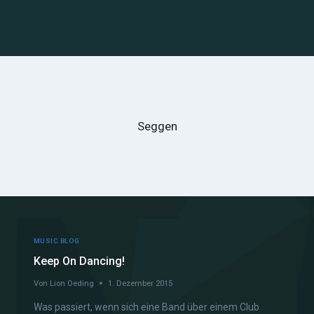
Seggen
MUSIC BLOG
Keep On Dancing!
Von
Lion Oeding
1. Dezember 2015
Was passiert, wenn sich eine Band über einem Club