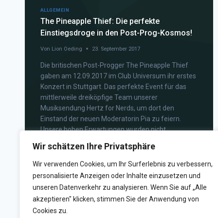
ALLGEMEIN
The Pineapple Thief: Die perfekte
Einstiegsdroge in den Post-Prog-Kosmos!
Von
Lion Oeding
23. September 2017
Die britischen Post-Progger The Pineapple Thief
gaben am 12.09.2017 im Club Universum ihr erstes
Konzert in Stuttgart. Das perfekte Event für das
mittlerweile dreiköpfige Team unserer
Musiksendung Hertz for Nerds, um dort den
Einstand der neuen Moderatorin Pia zu feiern.
Unsere hohen Erwartungen wurden nicht
enttäuscht, denn die fünf Musiker von The
Wir schätzen Ihre Privatsphäre
Pineapple Thief lieferten…
Wir verwenden Cookies, um Ihr Surferlebnis zu verbessern,
WEITERLESEN
personalisierte Anzeigen oder Inhalte einzusetzen und
unseren Datenverkehr zu analysieren. Wenn Sie auf „Alle
akzeptieren" klicken, stimmen Sie der Anwendung von
Cookies zu.