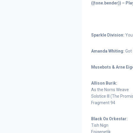
((tone.bender)) – Play
Sparkle Division:
You 
Amanda Whiting:
Got 
Musebots & Arne Eige
Allison Burik:
As the Norns Weave
Solstice III (The Promi
Fragment 94
Black Ox Orkestar:
Tish Nign
Epigenetik