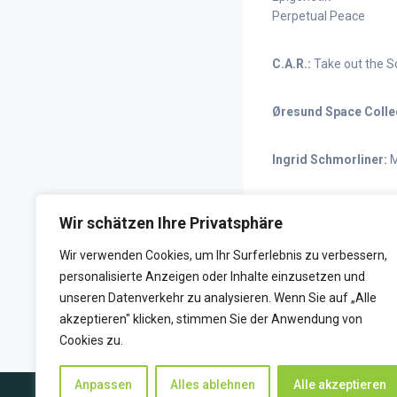
Perpetual Peace
C.A.R.:
Take out the 
Ø
resund Space Collec
Ingrid Schmorliner:
M
Mesías Maiguashca:
Wir schätzen Ihre Privatsphäre
Wir verwenden Cookies, um Ihr Surferlebnis zu verbessern,
personalisierte Anzeigen oder Inhalte einzusetzen und
ZURÜCK
unseren Datenverkehr zu analysieren. Wenn Sie auf „Alle
Du und HORADS im Somme
akzeptieren" klicken, stimmen Sie der Anwendung von
Cookies zu.
Anpassen
Alles ablehnen
Alle akzeptieren