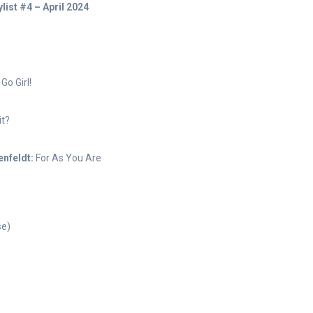
list #4 – April 2024
Go Girl!
it?
nfeldt:
For As You Are
se)