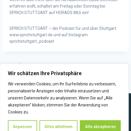
erfahren wollt, schaltet am Freitag oder Sonntag bei
SPRICH:STUTTGART auf HORADS 88,6 ein!
SPRICH:STUTTGART – der Podcast für und über Stuttgart:
www.sprichstuttgart.de und auf Instagram
sprichstuttgart_podcast
ZURÜCK
WEITER
Wir schätzen Ihre Privatsphäre
Wolfgang Baum im Podcast
HORADS 88,6 auf der
SPRICH:STUTTGART
Gamescom-Messe in Köln
Wir verwenden Cookies, um Ihr Surferlebnis zu verbessern,
personalisierte Anzeigen oder Inhalte einzusetzen und
unseren Datenverkehr zu analysieren. Wenn Sie auf „Alle
akzeptieren" klicken, stimmen Sie der Anwendung von
Cookies zu.
WIR SENDEN ZUKUNFT
Anpassen
Alles ablehnen
Alle akzeptieren