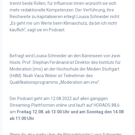
trennt beide Rollen, für Influencer:innen wünscht sie sich
mehr redaktionelle Kompetenzen. Der Verführung, ihre
Reichweite zu kapitalisieren erliegt Louisa Schneider nicht:
„Es geht mir um Werte beim Klimaschutz, da bin ich nicht
käuflich“, sagt sie im Podcast.
Befragt wird Louisa Schneider an den Bärenseen von zwei
Hosts: Prof. Stephan Ferdinand ist Direktor des Instituts für
Moderation (imo) an der Hochschule der Medien Stuttgart
(HdM). Noah Vaca Weber ist Teilnehmer des
Qualifikationsprogramms „Moderation am imo“.
D
er Podcast geht am 12.08.2022 auf allen gängigen
Streaming-Plattformen online und läuft auf HORADS 88,6
am
Freitag 12.08. ab 13:00 Uhr und am Sonntag den 14.08
ab 11:00 Uhr
.
Wenn ihr also mehr über die Klimaaktivistin Luisa Schneider