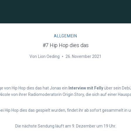
ALLGEMEIN
#7 Hip Hop dies das
Von
Lion Oeding
26. November 2021
lge von Hip Hop dies das hat Jonas ein
Interview
mit
Felly
über sein Debüt
cole von ihrer Radiomoderatorin Origin Story, die sich auf einer Hausp
bei Hip Hop dies das gespielt wurden, findet ihr ab sofort gesammelt in un
Die nächste Sendung läuft am 9. Dezember um 19 Uhr.