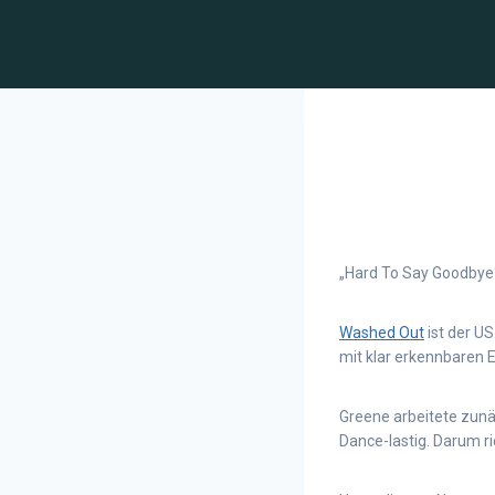
„Hard To Say Goodbye“
Washed Out
ist der U
mit klar erkennbaren 
Greene arbeitete zun
Dance-lastig. Darum r