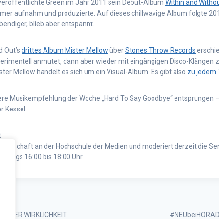
eröffentlichte Green im Jahr 2011 sein Debüt-Album
Within and Witho
mer aufnahm und produzierte. Auf dieses chillwavige Album folgte 2
endiger, blieb aber entspannt.
d Out’s
drittes Album Mister Mellow
über
Stones Throw Records
erschie
erimentell anmutet, dann aber wieder mit eingängigen Disco-Klängen 
ter Mellow handelt es sich um ein Visual-Album. Es gibt also
zu jedem 
ere Musikempfehlung der Woche „Hard To Say Goodbye“ entsprungen – 
r Kessel.
t
wirtschaft an der Hochschule der Medien und moderiert derzeit die S
stags 16:00 bis 18:00 Uhr.
AUS DER WIRKLICHKEIT
#NEUbeiHORADS: