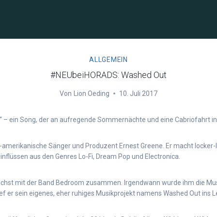
ALLGEMEIN
#NEUbeiHORADS: Washed Out
Von
Lion Oeding
10. Juli 2017
 – ein Song, der an aufregende Sommernächte und eine Cabriofahrt in 
S-amerikanische Sänger und Produzent Ernest Greene. Er macht locker-
Einflüssen aus den Genres Lo-Fi, Dream Pop und Electronica.
ächst mit der Band Bedroom zusammen. Irgendwann wurde ihm die Mus
ief er sein eigenes, eher ruhiges Musikprojekt namens Washed Out ins L