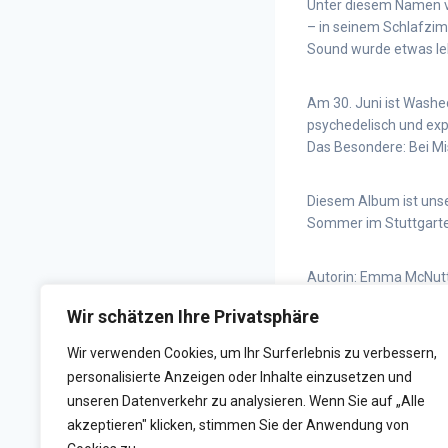
Unter diesem Namen v
– in seinem Schlafzim
Sound wurde etwas leb
Am 30. Juni ist Washe
psychedelisch und exp
Das Besondere: Bei Mis
Diesem Album ist uns
Sommer im Stuttgarte
Autorin: Emma McNut
Emma studiert Medien
Wir schätzen Ihre Privatsphäre
„NEUbeiHORADS“ – dien
Wir verwenden Cookies, um Ihr Surferlebnis zu verbessern,
personalisierte Anzeigen oder Inhalte einzusetzen und
unseren Datenverkehr zu analysieren. Wenn Sie auf „Alle
ZURÜCK
akzeptieren" klicken, stimmen Sie der Anwendung von
HYPER REALITIES | WEGE 