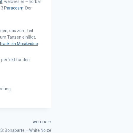
ut
, welches er – hörbar
013
Paracosm
. Der
nen, das zum Teil
zum Tanzen einlädt.
Track ein Musikvideo
.
perfekt für den
endung
WEITER
 Bonaparte – White Noize