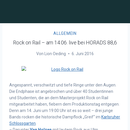
ALLGEMEIN
Rock on Rail – am 14.06. live bei HORADS 88,6
Von
Lion Oeding
6. Juni 2016
Angespannt, verschwitzt und tiefe Ringe unter den Augen.
Die Endphase ist angebrochen und über 40 Studentinnen
und Studenten, die an dem Masterprojekt Rock on Rail
mitgearbeitet haben, fiebern dem Produktionstag entgegen.
Denn am 14. Juni um 19:00 Uhr ist es so weit – drei junge
Bands rocken die historische Dampflock „Greif“ im
Karlsruher
Schlossgarten
.
– Darunter
Van Holzen
mit lautem Rock aus Ulm,