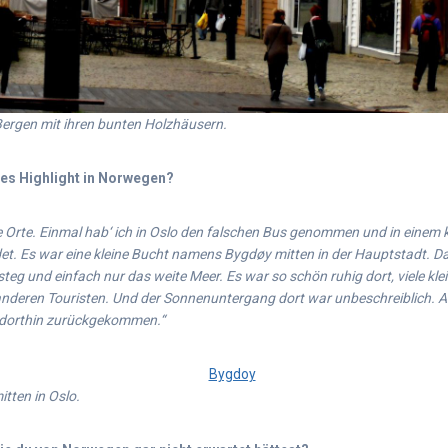
Bergen mit ihren bunten Holzhäusern.
es Highlight in Norwegen?
e Orte. Einmal hab‘ ich in Oslo den falschen Bus genommen und in einem k
et. Es war eine kleine Bucht namens
Bygdøy
mitten in der Hauptstadt. Da
zsteg und einfach nur das weite Meer. Es war so schön ruhig dort, viele kl
 anderen Touristen. Und der Sonnenuntergang dort war unbeschreiblich. 
 dorthin zurückgekommen.“
tten in Oslo.