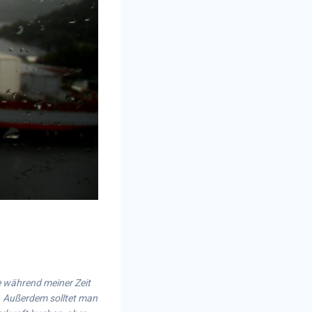
e während meiner Zeit
n. Außerdem solltet man