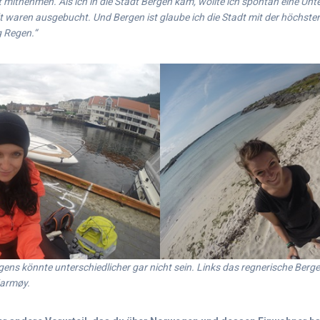
lt mitnehmen. Als ich in die Stadt Bergen kam, wollte ich spontan eine Un
adt waren ausgebucht. Und Bergen ist glaube ich die Stadt mit der höchst
g Regen.“
ns könnte unterschiedlicher gar nicht sein. Links das regnerische Berg
Karmøy.