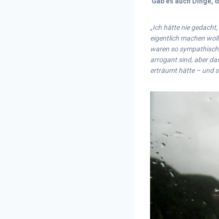
Gab es auch Dinge, d
„Ich hätte nie gedacht
eigentlich machen woll
waren so sympathisch.
arrogant sind, aber das
erträumt hätte – und so