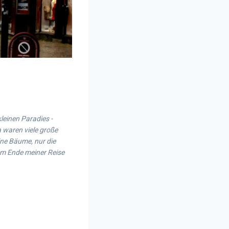
leinen Paradies -
 waren viele große
eine Bäume, nur die
Am Ende meiner Reise