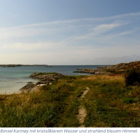
lbinsel Karmøy mit kristallklarem Wasser und strahlend blauem Himmel.