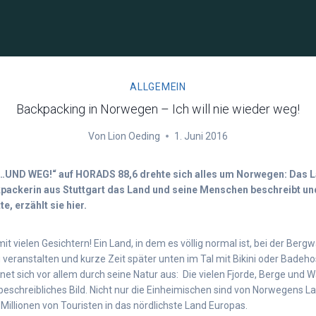
ALLGEMEIN
Backpacking in Norwegen – Ich will nie wieder weg!
Von
Lion Oeding
1. Juni 2016
…UND WEG!“ auf HORADS 88,6 drehte sich alles um Norwegen: Das L
kpackerin aus Stuttgart das Land und seine Menschen beschreibt un
te, erzählt sie hier.
t vielen Gesichtern! Ein Land, in dem es völlig normal ist, bei der Ber
 veranstalten und kurze Zeit später unten im Tal mit Bikini oder Bade
hnet sich vor allem durch seine Natur aus: Die vielen Fjorde, Berge und 
eschreibliches Bild. Nicht nur die Einheimischen sind von Norwegens 
 Millionen von Touristen in das nördlichste Land Europas.