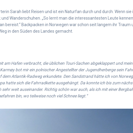
rterin Sarah liebt Reisen und ist ein Naturfan durch und durch. Wenn sie 
 und Wanderschuhen. „So lernt man die interessantesten Leute kenne
an bereist.“ Backpacken in Norwegen war schon seit langem ihr Traum un
Weg in den Süden des Landes gemacht.
 Zeit am Hafen verbracht, die üblichen Touri-Sachen abgeklappert und mei
Karmøy bot mir ein polnischer Angestellter der Jugendherberge sein Fahr
uf dem Atlantik-Radweg erkundete. Den Sandstrand hätte ich von Norwege
pa hatte sich die Fahrradkette ausgehängt. Da konnte ich bis zum nächs
h sehr weit auseinander. Richtig schön war auch, als ich mit einer Bergba
ahren bin, wo teilweise noch viel Schnee liegt.“