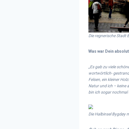
Die regnerische Stadt 
Was war Dein absolut
„Es gab zu viele schön
wortwörtlich- gestrand
Felsen, ein kleiner Hol
Natur und ich – keine
bin ich sogar nochmal
Die Halbinsel
Bygdøy mi