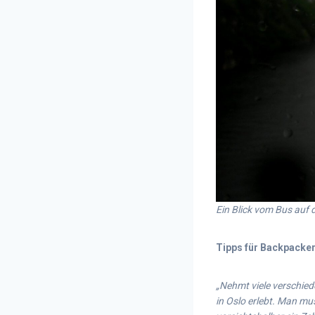
Ein Blick vom Bus auf 
Tipps für Backpacke
„Nehmt viele verschie
in Oslo erlebt. Man mu