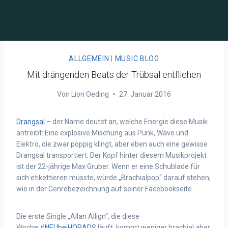
ALLGEMEIN
|
MUSIC BLOG
Mit drängenden Beats der Trübsal entfliehen
Von
Lion Oeding
27. Januar 2016
Drangsal
– der Name deutet an, welche Energie diese Musik
antreibt: Eine explosive Mischung aus Punk, Wave und
Elektro, die zwar poppig klingt, aber eben auch eine gewisse
Drangsal transportiert. Der Kopf hinter diesem Musikprojekt
ist der 22-jährige Max Gruber. Wenn er eine Schublade für
sich etikettieren müsste, würde „Brachialpop“ darauf stehen,
wie in der Genrebezeichnung auf seiner Facebookseite.
Die erste Single „Allan Allign“, die diese
Woche
#NEUbeiHORADS
läuft, kommt weniger brachial aber