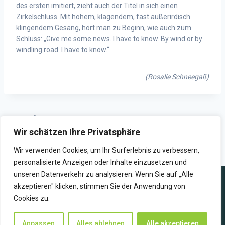
des ersten imitiert, zieht auch der Titel in sich einen
Zirkelschluss. Mit hohem, klagendem, fast außerirdisch
klingendem Gesang, hört man zu Beginn, wie auch zum
Schluss: „Give me some news. I have to know. By wind or by
windling road. I have to know.“
(Rosalie Schneegaß)
ZURÜCK
WEITER
Wir schätzen Ihre Privatsphäre
Auf dem Seepferdchen gen
Umse? Umso besser?
Süden
Wir verwenden Cookies, um Ihr Surferlebnis zu verbessern,
personalisierte Anzeigen oder Inhalte einzusetzen und
unseren Datenverkehr zu analysieren. Wenn Sie auf „Alle
akzeptieren" klicken, stimmen Sie der Anwendung von
Cookies zu.
WIR SENDEN ZUKUNFT
Anpassen
Alles ablehnen
Alle akzeptieren