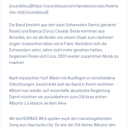
[soundcloud]https://soundcloud.com/larealcocorosie/hearta
che-city[/soundcloud]
Die Band besteht aus den zwei Schwestern Sierra (genannt
Rosie) und Bianca (Coco) Casady. Beide kommen aus
Amerika, wo sie als Kinder
von einem Staat zum nächsten
zogen. Inzwischen leben sie in Paris. Nachdem sich die
Schwestern zehn Jahre nicht mehr gesehen hatten,
begannen Rosie und Coco, 2003 wieder zusammen Musik zu
machen.
Nach inzwischen fünf Alben mit Ausflügen in verschiedene
Stilrichtungen, beschränkt sich die Band in ihrem sechsten
Album nun wieder auf essentielle akustische Begleitung.
Damit möchten sie zurückkehren zum Stil ihres ersten
Albums
La Maison de Mon Rêve
.
Wir bei HORADS 88,6 spielen euch den namensgebenden
Song aus
Heartache City
. So wie der Stil dieses Albums den