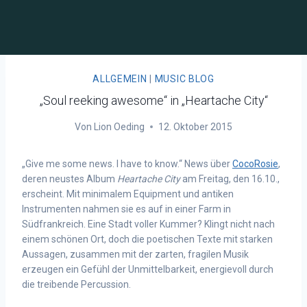
ALLGEMEIN
|
MUSIC BLOG
„Soul reeking awesome“ in „Heartache City“
Von
Lion Oeding
12. Oktober 2015
„Give me some news. I have to know.“ News über
CocoRosie
,
deren neustes Album
Heartache City
am Freitag, den 16.10.,
erscheint. Mit minimalem Equipment und antiken
Instrumenten nahmen sie es auf in einer Farm in
Südfrankreich. Eine Stadt voller Kummer? Klingt nicht nach
einem schönen Ort, doch die poetischen Texte mit starken
Aussagen, zusammen mit der zarten, fragilen Musik
erzeugen ein Gefühl der Unmittelbarkeit, energievoll durch
die treibende Percussion.