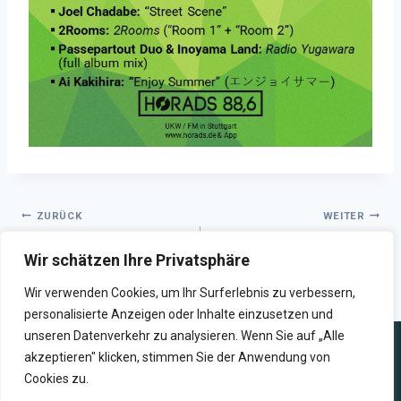
ZURÜCK
WEITER
Golden Mixtape Doodle |
((tone.bender)) – Playlist #10
Wir schätzen Ihre Privatsphäre
When Fall Falls #1
– Oktober 2024
(September)
Wir verwenden Cookies, um Ihr Surferlebnis zu verbessern,
personalisierte Anzeigen oder Inhalte einzusetzen und
unseren Datenverkehr zu analysieren. Wenn Sie auf „Alle
akzeptieren" klicken, stimmen Sie der Anwendung von
Cookies zu.
WIR SENDEN ZUKUNFT