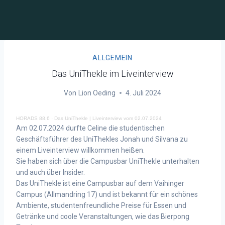
ALLGEMEIN
Das UniThekle im Liveinterview
Von
Lion Oeding
4. Juli 2024
HORADS 88,6
·
Das UniThekle | Liveinterview vom 02.07.2024
Am 02.07.2024 durfte Celine die studentischen
Geschäftsführer des UniThekles Jonah und Silvana zu
einem Liveinterview willkommen heißen.
Sie haben sich über die Campusbar UniThekle unterhalten
und auch über Insider.
Das UniThekle ist eine Campusbar auf dem Vaihinger
Campus (Allmandring 17) und ist bekannt für ein schönes
Ambiente, studentenfreundliche Preise für Essen und
Getränke und coole Veranstaltungen, wie das Bierpong