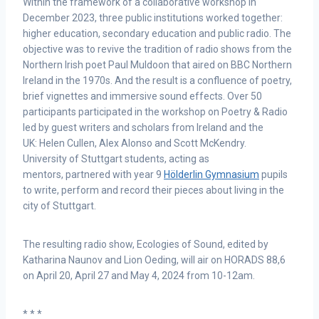
Within the framework of a collaborative workshop in
December 2023, three public institutions worked together:
higher education, secondary education and public radio. The
objective was to revive the tradition of radio shows from the
Northern Irish poet Paul Muldoon that aired on BBC Northern
Ireland in the 1970s. And the result is a confluence of poetry,
brief vignettes and immersive sound effects. Over 50
participants participated in the workshop on Poetry & Radio
led by guest writers and scholars from Ireland and the
UK: Helen Cullen, Alex Alonso and Scott McKendry.
University of Stuttgart students, acting as
mentors, partnered with year 9
Hölderlin Gymnasium
pupils
to write, perform and record their pieces about living in the
city of Stuttgart.
The resulting radio show, Ecologies of Sound, edited by
Katharina Naunov and Lion Oeding, will air on HORADS 88,6
on April 20, April 27 and May 4, 2024 from 10-12am.
* * *