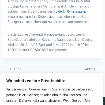
Alonso und Scott McKendry. Studierende der Universität
Stuttgart arbeiteten als Mentoren mit Schülerinnen und
Schülern des 9. Jahrgangs des
Hölderlin Gymnasium
s
zusammen, um ihre Stücke über das Leben in der Stadt
Stuttgart zu schreiben, aufzuführen und aufzunehmen.
Die daraus resultierende Radiosendung „Ecologies of
Sound“, bearbeitet von Katharina Naunov und Lion Oeding,
wird am 20. April, 27. April und 4. Mai 2024 von 10:00 bis
12:00 Uhr auf HORADS 88,6 ausgestrahlt.
ZURÜCK
WEITER
GOLDEN MIXTAPE DOODLE
100 Folgen
Wir schätzen Ihre Privatsphäre
#17 | WE’RE GONNA MAKE IT
SPRICH:STUTTGART auf
#2 (APRIL)
HORADS 88,6
Wir verwenden Cookies, um Ihr Surferlebnis zu verbessern,
personalisierte Anzeigen oder Inhalte einzusetzen und
unseren Datenverkehr zu analysieren. Wenn Sie auf „Alle