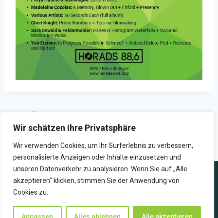
ZURÜCK
WEITER
Wir schätzen Ihre Privatsphäre
Golden Mixtape Doodle #12
Markus Eisenbraun ist zu
Autumn Leaves #3
Gast in SPRICH:STUTTGART
Wir verwenden Cookies, um Ihr Surferlebnis zu verbessern,
personalisierte Anzeigen oder Inhalte einzusetzen und
unseren Datenverkehr zu analysieren. Wenn Sie auf „Alle
akzeptieren" klicken, stimmen Sie der Anwendung von
Cookies zu.
WIR SENDEN ZUKUNFT
Anpassen
Alles ablehnen
Alle akzeptieren