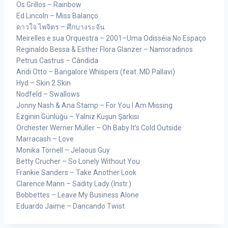
Os Grillos – Rainbow
Ed Lincoln – Miss Balanço
ดาวใจ ไพจิตร – ศึกบางระจัน
Meirelles e sua Orquestra – 2001–Uma Odisséia No Espaço
Reginaldo Bessa & Esther Flora Glanzer – Namoradinos
Petrus Castrus – Cândida
Andi Otto – Bangalore Whispers (feat. MD Pallavi)
Hyd – Skin 2 Skin
Nodfeld – Swallows
Jonny Nash & Ana Stamp – For You I Am Missing
Ezginin Günlüğü – Yalnız Kuşun Şarkısı
Orchester Werner Müller – Oh Baby It’s Cold Outside
Marracash – Love
Monika Törnell – Jelaous Guy
Betty Crucher – So Lonely Without You
Frankie Sanders – Take Another Look
Clarence Mann – Sadity Lady (Instr.)
Bobbettes – Leave My Business Alone
Eduardo Jaime – Dancando Twist