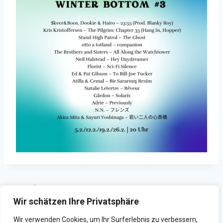
ZURÜCK
WEITER
Wir schätzen Ihre Privatsphäre
Playlist im Januar
Neuer Podcast: Beyond
(((tone.bender)))
Sports
Wir verwenden Cookies, um Ihr Surferlebnis zu verbessern,