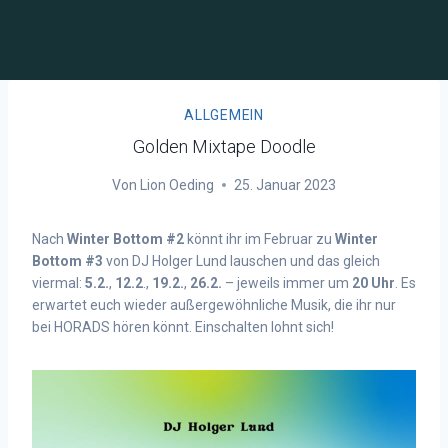
ALLGEMEIN
Golden Mixtape Doodle
Von
Lion Oeding
25. Januar 2023
Nach
Winter Bottom #2
könnt ihr im Februar zu
Winter
Bottom #3
von DJ Holger Lund lauschen und das gleich
viermal:
5.2.
,
12.2
.,
19.2.
,
26.2.
– jeweils immer um
20 Uhr
. Es
erwartet euch wieder außergewöhnliche Musik, die ihr nur
bei HORADS hören könnt. Einschalten lohnt sich!