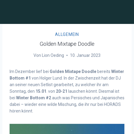
ALLGEMEIN
Golden Mixtape Doodle
Von
Lion Oeding
10. Januar 2023
Im Dezember lief bei
Golden Mixtape Doodle
bereits
Winter
Bottom #1
von Holger Lund. In der Zwischenzeit hat der DJ
an seiner neuen Setlist gearbeitet, zu welcher ihr am
Sonntag, den
15.01
. von
20-21
lauschen könnt. Diesmal ist
bei
Winter Bottom #2
auch was Persisches und Japanisches
dabei – wieder eine wilde Mischung, die ihr nur bei HORADS
hören könnt.