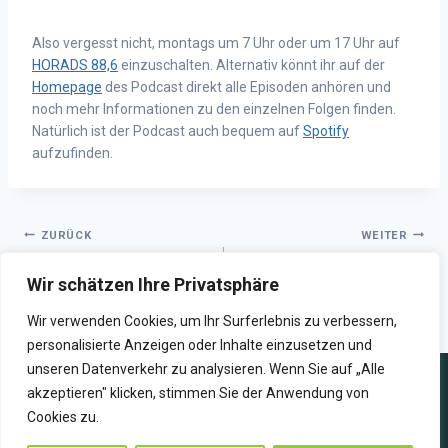
Also vergesst nicht, montags um 7 Uhr oder um 17 Uhr auf
HORADS 88,6
einzuschalten. Alternativ könnt ihr auf der
Homepage
des Podcast direkt alle Episoden anhören und
noch mehr Informationen zu den einzelnen Folgen finden.
Natürlich ist der Podcast auch bequem auf
Spotify
aufzufinden.
ZURÜCK
WEITER
HORADS gewinnt beim LFK-
HORADS live aus Kanada –
Wir schätzen Ihre Privatsphäre
Medienpreis 2020
Die International Summer
School
Wir verwenden Cookies, um Ihr Surferlebnis zu verbessern,
personalisierte Anzeigen oder Inhalte einzusetzen und
unseren Datenverkehr zu analysieren. Wenn Sie auf „Alle
akzeptieren" klicken, stimmen Sie der Anwendung von
Cookies zu.
WIR SENDEN ZUKUNFT