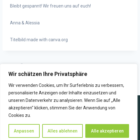
Bleibt gespannt!
Wir freuen uns auf euch!
Anna & Alessia
Titelbild made with canva.org
ZURÜCK
WEITER
Wir schätzen Ihre Privatsphäre
Das war’s: Sendungen zu
Albumschau : Sperling –
“edit.Challenge” im Überblick
„Zweifel“
Wir verwenden Cookies, um Ihr Surferlebnis zu verbessern,
personalisierte Anzeigen oder Inhalte einzusetzen und
unseren Datenverkehr zu analysieren. Wenn Sie auf „Alle
akzeptieren" klicken, stimmen Sie der Anwendung von
Cookies zu.
WIR SENDEN ZUKUNFT
Anpassen
Alles ablehnen
Alle akzeptieren