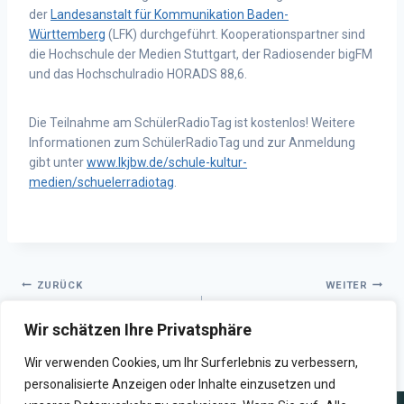
der
Landesanstalt für Kommunikation Baden-
Württemberg
(LFK) durchgeführt. Kooperationspartner sind
die Hochschule der Medien Stuttgart, der Radiosender bigFM
und das Hochschulradio HORADS 88,6.
Die Teilnahme am SchülerRadioTag ist kostenlos! Weitere
Informationen zum SchülerRadioTag und zur Anmeldung
gibt unter
www.lkjbw.de/schule-kultur-
medien/schuelerradiotag
.
ZURÜCK
WEITER
Zwei intensive Abende mit
Challenge accepted!
Wir schätzen Ihre Privatsphäre
The Pineapple Thief
editxhorads geht in eine neue
Runde!
Wir verwenden Cookies, um Ihr Surferlebnis zu verbessern,
personalisierte Anzeigen oder Inhalte einzusetzen und