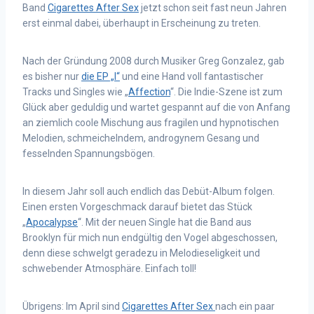
Band
Cigarettes After Sex
jetzt schon seit fast neun Jahren
erst einmal dabei, überhaupt in Erscheinung zu treten.
Nach der Gründung 2008 durch Musiker Greg Gonzalez, gab
es bisher nur
die EP „I“
und eine Hand voll fantastischer
Tracks und Singles wie „
Affection
“. Die Indie-Szene ist zum
Glück aber geduldig und wartet gespannt auf die von Anfang
an ziemlich coole Mischung aus fragilen und hypnotischen
Melodien, schmeichelndem, androgynem Gesang und
fesselnden Spannungsbögen.
In diesem Jahr soll auch endlich das Debüt-Album folgen.
Einen ersten Vorgeschmack darauf bietet das Stück
„
Apocalypse
“. Mit der neuen Single hat die Band aus
Brooklyn für mich nun endgültig den Vogel abgeschossen,
denn diese schwelgt geradezu in Melodieseligkeit und
schwebender Atmosphäre. Einfach toll!
Übrigens: Im April sind
Cigarettes After Sex
nach ein paar