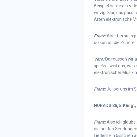
Beispiel heute ein Vid
witzig. Klar, das passt
Arten elektronische M
Franz:
Aber bei so exp
du kannst die Zuhöre
Vero:
Da müssen wir au
spielen, weil das, was
elektronischer Musik na
Franz:
Ja, bei uns im 
HORADS 88,6: Klingt, 
Franz:
Also ich glaube,
die besten Sendungen 
Liedern ein bisschen 