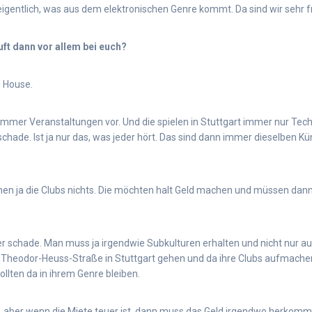
 eigentlich, was aus dem elektronischen Genre kommt. Da sind wir sehr fr
ft dann vor allem bei euch?
 House.
h immer Veranstaltungen vor. Und die spielen in Stuttgart immer nur Te
schade. Ist ja nur das, was jeder hört. Das sind dann immer dieselben Kün
en ja die Clubs nichts. Die möchten halt Geld machen und müssen dann 
er schade. Man muss ja irgendwie Subkulturen erhalten und nicht nur a
e Theodor-Heuss-Straße in Stuttgart gehen und da ihre Clubs aufmache
ollten da in ihrem Genre bleiben.
, aber wenn die Miete teuer ist, dann muss das Geld irgendwo herkomme