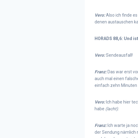
Vero:
Also ich finde e
denen austauschen ka
HORADS 88,6: Und ist
Vero:
Sendeausfall!
Franz:
Das war erst vor
auch mal einen falsch
einfach zehn Minuten 
Vero:
Ich habe hier tec
habe
(lacht)
.
Franz:
Ich warte ja no
der Sendung nämlich n