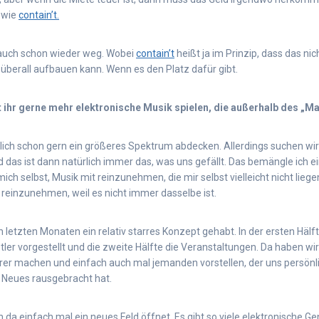
 wie
contain’t.
a auch schon wieder weg. Wobei
contain’t
heißt ja im Prinzip, dass das ni
überall aufbauen kann. Wenn es den Platz dafür gibt.
ihr gerne mehr elektronische Musik spielen, die außerhalb des „Ma
lich schon gern ein größeres Spektrum abdecken. Allerdings suchen wir
d das ist dann natürlich immer das, was uns gefällt. Das bemängle ich 
mich selbst, Musik mit reinzunehmen, die mir selbst vielleicht nicht liege
reinzunehmen, weil es nicht immer dasselbe ist.
n letzten Monaten ein relativ starres Konzept gehabt. In der ersten Hä
ler vorgestellt und die zweite Hälfte die Veranstaltungen. Da haben wir
erer machen und einfach auch mal jemanden vorstellen, der uns persönli
 Neues rausgebracht hat.
da einfach mal ein neues Feld öffnet. Es gibt so viele elektronische G