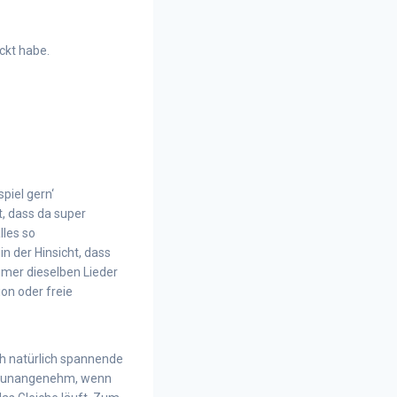
ckt habe.
piel gern‘
, dass da super
lles so
n der Hinsicht, dass
mmer dieselben Lieder
ion oder freie
ch natürlich spannende
hr unangenehm, wenn