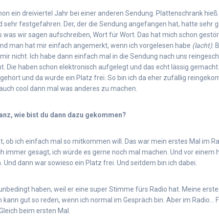
chon ein dreiviertel Jahr bei einer anderen Sendung. Plattenschrank hieß 
d sehr festgefahren. Der, der die Sendung angefangen hat, hatte sehr 
 was wir sagen aufschreiben, Wort für Wort. Das hat mich schon gestört, 
 Und man hat mir einfach angemerkt, wenn ich vorgelesen habe
(lacht)
. 
 mir nicht. Ich habe dann einfach mal in die Sendung nach uns reingesc
. Die haben schon elektronisch aufgelegt und das echt lässig gemacht.
hört und da wurde ein Platz frei. So bin ich da eher zufällig reingekom
 auch cool dann mal was anderes zu machen.
anz, wie bist du dann dazu gekommen?
t, ob ich einfach mal so mitkommen will. Das war mein erstes Mal im R
h immer gesagt, ich würde es gerne noch mal machen. Und vor einem h
 Und dann war sowieso ein Platz frei. Und seitdem bin ich dabei.
unbedingt haben, weil er eine super Stimme fürs Radio hat. Meine erste 
h kann gut so reden, wenn ich normal im Gespräch bin. Aber im Radio… F
leich beim ersten Mal.