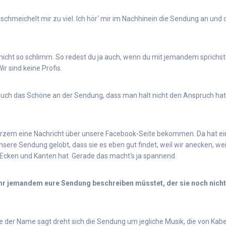
 schmeichelt mir zu viel. Ich hör‘ mir im Nachhinein die Sendung an und
 nicht so schlimm. So redest du ja auch, wenn du mit jemandem sprichst.
ir sind keine Profis.
 auch das Schöne an der Sendung, dass man halt nicht den Anspruch ha
urzem eine Nachricht über unsere Facebook-Seite bekommen. Da hat ei
nsere Sendung gelobt, dass sie es eben gut findet, weil wir anecken, weil
n Ecken und Kanten hat. Gerade das macht‘s ja spannend.
hr jemandem eure Sendung beschreiben müsstet, der sie noch nicht
 der Name sagt dreht sich die Sendung um jegliche Musik, die von Kabel