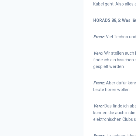
Kabel geht. Also alles
HORADS 88,6: Was läu
Franz:
Viel Techno und
Vero
: Wir stellen auc
finde ich ein bisschen 
gespielt werden.
Franz:
Aber dafür könn
Leute hören wollen.
Vero:
Das finde ich ab
können die auch in di
elektronischen Clubs s
Franz:
Ja, schöne Idee