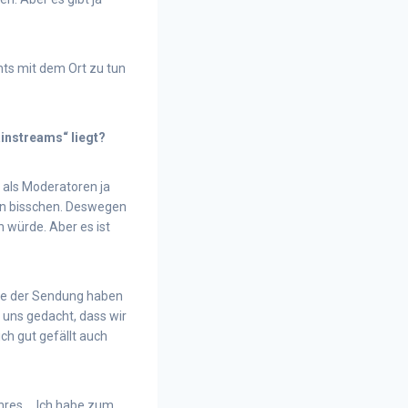
chts mit dem Ort zu tun
instreams“ liegt?
 als Moderatoren ja
ein bisschen. Deswegen
n würde. Aber es ist
lfte der Sendung haben
 uns gedacht, dass wir
ch gut gefällt auch
enres…. Ich habe zum