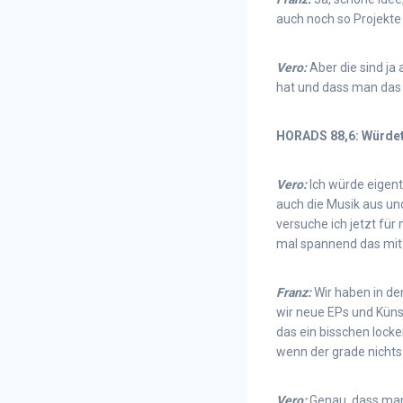
auch noch so Projekte
Vero:
Aber die sind j
hat und dass man das 
HORADS 88,6: Würdet 
Vero:
Ich würde eigent
auch die Musik aus un
versuche ich jetzt für 
mal spannend das mit 
Franz:
Wir haben in de
wir neue EPs und Künst
das ein bisschen lock
wenn der grade nichts
Vero:
Genau, dass man 