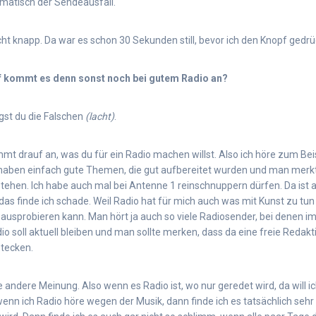
atisch der Sendeausfall.
ht knapp. Da war es schon 30 Sekunden still, bevor ich den Knopf gedrü
 kommt es denn sonst noch bei gutem Radio an?
gst du die Falschen
(lacht)
.
mt drauf an, was du für ein Radio machen willst. Also ich höre zum Beis
haben einfach gute Themen, die gut aufbereitet wurden und man merkt
tehen. Ich habe auch mal bei Antenne 1 reinschnuppern dürfen. Da ist a
s finde ich schade. Weil Radio hat für mich auch was mit Kunst zu tun i
ausprobieren kann. Man hört ja auch so viele Radiosender, bei denen i
o soll aktuell bleiben und man sollte merken, dass da eine freie Redakt
stecken.
 andere Meinung. Also wenn es Radio ist, wo nur geredet wird, da will i
nn ich Radio höre wegen der Musik, dann finde ich es tatsächlich se