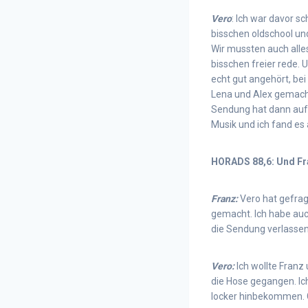
Vero
: Ich war davor s
bisschen oldschool un
Wir mussten auch alles
bisschen freier rede.
echt gut angehört, bei
Lena und Alex gemacht
Sendung hat dann aufge
Musik und ich fand es
HORADS 88,6: Und Fr
Franz:
Vero hat gefrag
gemacht. Ich habe auc
die Sendung verlassen.
Vero:
Ich wollte Franz 
die Hose gegangen. Ic
locker hinbekommen. G