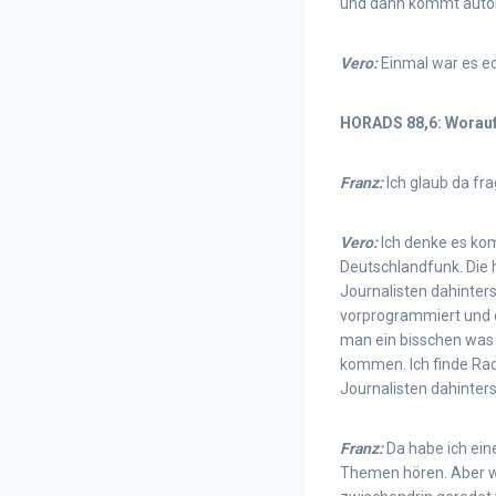
und dann kommt autom
Vero:
Einmal war es ec
HORADS 88,6: Worauf
Franz:
Ich glaub da fra
Vero:
Ich denke es kom
Deutschlandfunk. Die 
Journalisten dahinters
vorprogrammiert und da
man ein bisschen was 
kommen. Ich finde Radi
Journalisten dahinter
Franz:
Da habe ich eine
Themen hören. Aber we