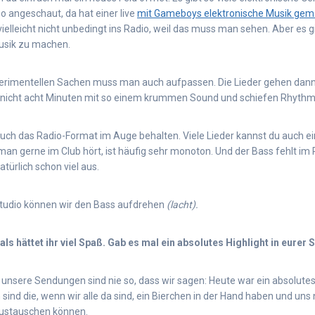
eo angeschaut, da hat einer live
mit Gameboys elektronische Musik gem
 vielleicht nicht unbedingt ins Radio, weil das muss man sehen. Aber es gi
usik zu machen.
erimentellen Sachen muss man auch aufpassen. Die Lieder gehen dann
r nicht acht Minuten mit so einem krummen Sound und schiefen Rhythm
ch das Radio-Format im Auge behalten. Viele Lieder kannst du auch ei
 man gerne im Club hört, ist häufig sehr monoton. Und der Bass fehlt im
türlich schon viel aus.
Studio können wir den Bass aufdrehen
(lacht).
als hättet ihr viel Spaß. Gab es mal ein absolutes Highlight in eurer
 unsere Sendungen sind nie so, dass wir sagen: Heute war ein absolutes 
sind die, wenn wir alle da sind, ein Bierchen in der Hand haben und un
austauschen können.