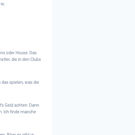
ei.
chno oder House. Das
stler, die in den Clubs
das spielen, was die
ufs Geld achten. Dann
n. Ich finde manche
n. Aber es gibt ja