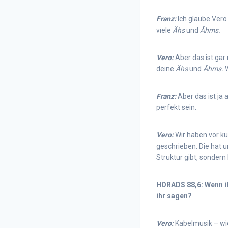
Franz:
Ich glaube Vero
viele
Ähs
und
Ähms.
Vero:
Aber das ist gar
deine
Ähs
und
Ähms.
W
Franz:
Aber das ist ja
perfekt sein.
Vero:
Wir haben vor k
geschrieben. Die hat u
Struktur gibt, sonder
HORADS 88,6: Wenn i
ihr sagen?
Vero:
Kabelmusik – wie