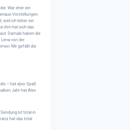
die. War eher ein
genaue Vorstellungen.
weil ich lieber ein
Bei ihm hat sich das
haut. Damals haben die
 Lena von der
men. Mir gefällt die
adio – hat aber Spaß
alben Jahr hat Alex
Sendung ist total in
ranz hat das total