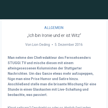
ALLGEMEIN
„Ich bin Ironie und er ist Witz“
Von
Lion Oeding
5. Dezember 2016
Man nehme den Chefredakteur des Fernsehsenders
STUGGI.TV und mische diesen mit einem
alteingesessenen Kolumnisten der Stuttgarter
Nachrichten. Um das Ganze etwas mehr aufzupeppen,
füge man eine Prise Humor und Satire hinzu.
Anschließend stelle man die brisante Mischung für eine
Stunde in einen Glaskasten mit Live-Schaltung und
beobachte, was passiert.
Klingt seltsam? Geschieht so oder so ähnlich fast jeden