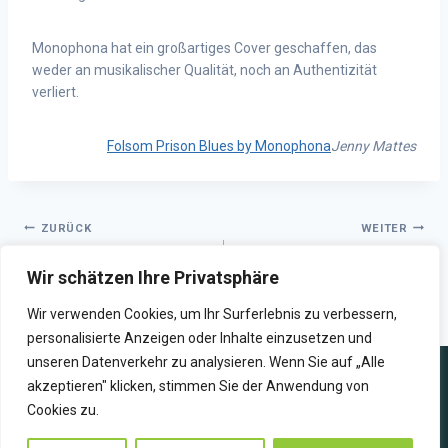
Monophona hat ein großartiges Cover geschaffen, das
weder an musikalischer Qualität, noch an Authentizität
verliert.
Folsom Prison Blues by Monophona
Jenny Mattes
ZURÜCK
WEITER
European Media Cloud
„Oishii! Essen in Japan“… hier
Wir schätzen Ihre Privatsphäre
Campus – ein
in Stuttgart
Erfahrungsbericht
Wir verwenden Cookies, um Ihr Surferlebnis zu verbessern,
personalisierte Anzeigen oder Inhalte einzusetzen und
unseren Datenverkehr zu analysieren. Wenn Sie auf „Alle
akzeptieren" klicken, stimmen Sie der Anwendung von
Cookies zu.
WIR SENDEN ZUKUNFT