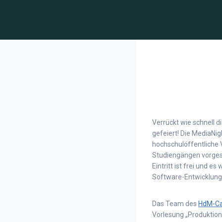
Verrückt wie schnell 
gefeiert! Die MediaNi
hochschulöffentliche 
Studiengängen vorgest
Eintritt ist frei und 
Software-Entwicklunge
Das Team des
HdM-C
Vorlesung „Produktion