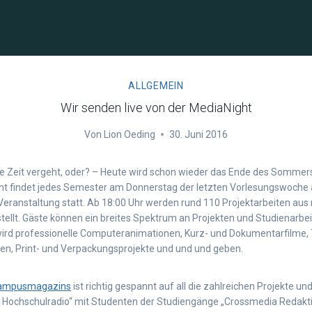
ALLGEMEIN
Wir senden live von der MediaNight
Von
Lion Oeding
30. Juni 2016
die Zeit vergeht, oder? – Heute wird schon wieder das Ende des Somm
ght findet jedes Semester am Donnerstag der letzten Vorlesungswoche 
Veranstaltung statt. Ab 18:00 Uhr werden rund 110 Projektarbeiten aus
ellt. Gäste können ein breites Spektrum an Projekten und Studienarbe
es wird professionelle Computeranimationen, Kurz- und Dokumentarfilme
n, Print- und Verpackungsprojekte und und und geben.
ampusmagazins
ist richtig gespannt auf all die zahlreichen Projekte u
 Hochschulradio“ mit Studenten der Studiengänge „Crossmedia Redakt