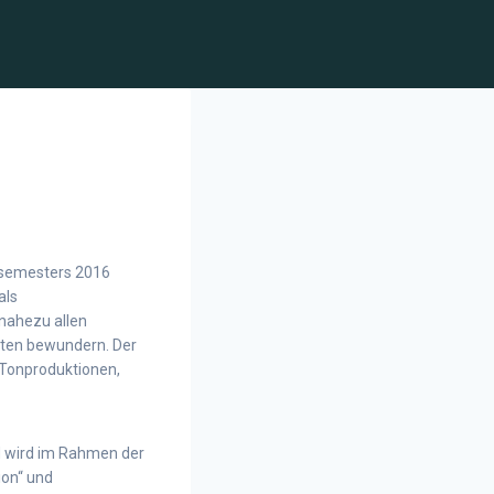
ersemesters 2016
als
 nahezu allen
iten bewundern. Der
, Tonproduktionen,
nd wird im Rahmen der
ion“ und