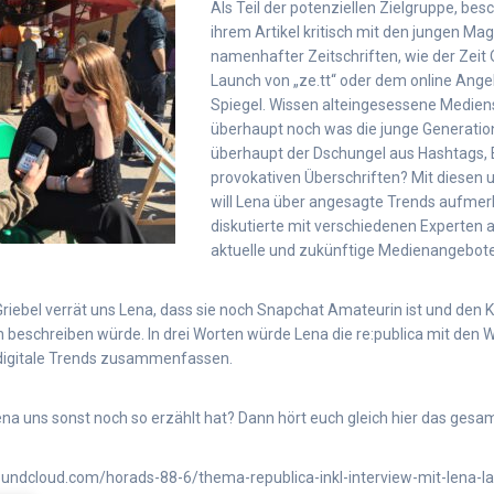
Als Teil der potenziellen Zielgruppe, besc
ihrem Artikel kritisch mit den jungen M
namenhafter Zeitschriften, wie der Zeit
Launch von „ze.tt“ oder dem online Ang
Spiegel. Wissen alteingesessene Medie
überhaupt noch was die junge Generation
überhaupt der Dschungel aus Hashtags,
provokativen Überschriften? Mit diesen 
will Lena über angesagte Trends aufm
diskutierte mit verschiedenen Experten
aktuelle und zukünftige Medienangebote
 Griebel verrät uns Lena, dass sie noch Snapchat Amateurin ist und den
n beschreiben würde. In drei Worten würde Lena die re:publica mit den 
igitale Trends zusammenfassen.
ena uns sonst noch so erzählt hat? Dann hört euch gleich hier das gesam
soundcloud.com/horads-88-6/thema-republica-inkl-interview-mit-lena-