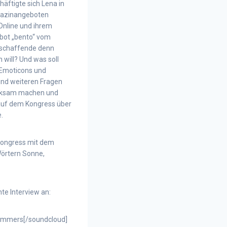
häftigte sich Lena in
agazinangeboten
 Online und ihrem
ebot „bento“ vom
nschaffende denn
 will? Und was soll
 Emoticons und
und weiteren Fragen
erksam machen und
 auf dem Kongress über
.
 Kongress mit dem
Wörtern Sonne,
te Interview an:
lammers[/soundcloud]