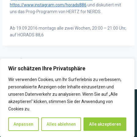
https://www.instagram.com/horads886
und diskutiert mit
uns das Prog-Programm von HERTZ for NERDS.
Ab 19.09.2016 montags alle zwei Wochen, 20:00 – 21:00 Uhr,
auf HORADS 88,6
ZURÜCK
WEITER
Wir schätzen Ihre Privatsphäre
stuggi || sound interview: The
Sekunden bis zur Sendung:
Busy Twist
Wie Schüler Radio lernen
Wir verwenden Cookies, um Ihr Surferlebnis zu verbessern,
personalisierte Anzeigen oder Inhalte einzusetzen und
unseren Datenverkehr zu analysieren. Wenn Sie auf „Alle
akzeptieren" klicken, stimmen Sie der Anwendung von
Cookies zu.
WIR SENDEN ZUKUNFT
Anpassen
Alles ablehnen
Alle akzeptieren